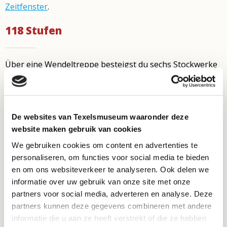
Zeitfenster
.
118 Stufen
Über eine Wendeltreppe besteigst du sechs Stockwerke
des Leuchtturmes. Es gibt keinen Fahrstuhl. Aus
Sicherheitsgründen wird für den Aufstieg auf den Turm
festes Schuhwerk dringend empfohlen. Also keine Flip
Flops oder Badeschuhe. Haustiere muss leider draußen
De websites van Texelsmuseum waaronder deze
bleiben.
website maken gebruik van cookies
We gebruiken cookies om content en advertenties te
Kontakt
personaliseren, om functies voor social media te bieden
en om ons websiteverkeer te analyseren. Ook delen we
informatie over uw gebruik van onze site met onze
Vuurtorenweg 184
partners voor social media, adverteren en analyse. Deze
1795 LN De Cocksdorp
partners kunnen deze gegevens combineren met andere
info@vuurtorentexel.nl
informatie die u aan ze heeft verstrekt of die ze hebben