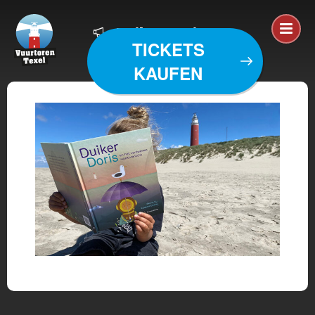
Duiker Doris ws
TICKETS
KAUFEN