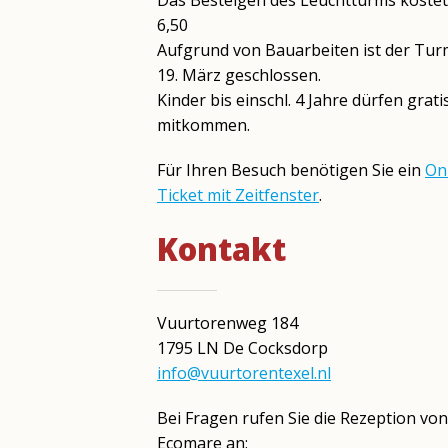
Das Besteigen des Leuchtturms kostet
6,50
Aufgrund von Bauarbeiten ist der Tu
19. März geschlossen.
Kinder bis einschl. 4 Jahre dürfen grati
mitkommen.
Für Ihren Besuch benötigen Sie ein
On
Ticket mit Zeitfenster
.
Kontakt
Vuurtorenweg 184
1795 LN De Cocksdorp
info@vuurtorentexel.nl
Bei Fragen rufen Sie die Rezeption von
Ecomare an: