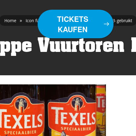
TICKETS
»
»
Home
Icon für Texel
Skuumkoppe Vuurtoren 1,3-gebruikt
KAUFEN
pe Vuurtoren 1