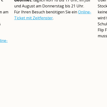
 €
Geöffnet:
täglich von 10 bis 17 Uhr, im Juli
Über
und August am Donnerstag bis 21 Uhr.
Stoc
rm am
Für Ihren Besuch benötigen Sie ein
Online-
kein
Ticket mit Zeitfenster
.
wird 
s
Schu
Flip 
muss 
line-