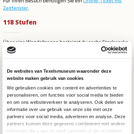
Für Ihren Besuch benötigen Sie ein
Online-Ticket mit
Zeitfenster
.
118 Stufen
Über eine Wendeltreppe besteigst du sechs Stockwerke
des Leuchtturmes. Es gibt keinen Fahrstuhl. Aus
Sicherheitsgründen wird für den Aufstieg auf den Turm
festes Schuhwerk dringend empfohlen. Also keine Flip
De websites van Texelsmuseum waaronder deze
Flops oder Badeschuhe. Haustiere muss leider draußen
website maken gebruik van cookies
bleiben.
We gebruiken cookies om content en advertenties te
Kontakt
personaliseren, om functies voor social media te bieden
en om ons websiteverkeer te analyseren. Ook delen we
informatie over uw gebruik van onze site met onze
Vuurtorenweg 184
partners voor social media, adverteren en analyse. Deze
1795 LN De Cocksdorp
partners kunnen deze gegevens combineren met andere
info@vuurtorentexel.nl
informatie die u aan ze heeft verstrekt of die ze hebben