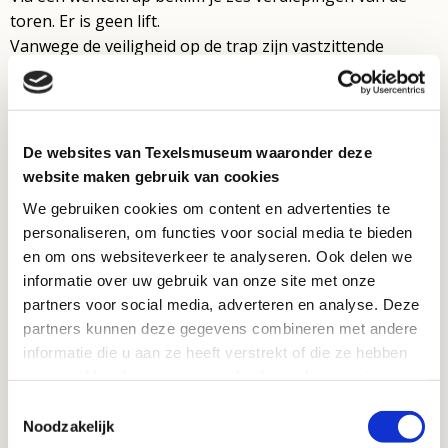
toren. Er is geen lift.
Vanwege de veiligheid op de trap zijn vastzittende
schoenen sterk aanbevolen bij het beklimmen van de
toren. Dus geen teen- of badslippers. Huisdieren moeten
helaas buiten blijven.
De websites van Texelsmuseum waaronder deze
Contact
website maken gebruik van cookies
We gebruiken cookies om content en advertenties te
personaliseren, om functies voor social media te bieden
Vuurtorenweg 184
en om ons websiteverkeer te analyseren. Ook delen we
1795 LN De Cocksdorp
informatie over uw gebruik van onze site met onze
info@vuurtorentexel.nl
partners voor social media, adverteren en analyse. Deze
Voor vragen: bel de receptie van Ecomare: 0222 317 741.
partners kunnen deze gegevens combineren met andere
informatie die u aan ze heeft verstrekt of die ze hebben
Wil je een klacht doorgeven? Klik dan
hier
verzameld op basis van uw gebruik van hun services.
Toestemmingsselectie
Bekijk hier onze
voorwaarden voor online doneren
Noodzakelijk