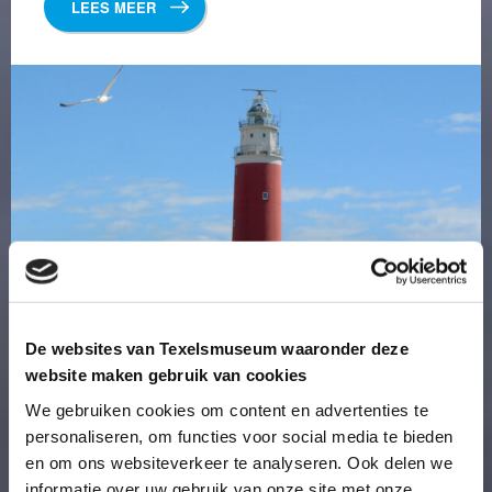
LEES MEER
De websites van Texelsmuseum waaronder deze
Vuurtoren gesloten tot en met 22
website maken gebruik van cookies
december
We gebruiken cookies om content en advertenties te
personaliseren, om functies voor social media te bieden
en om ons websiteverkeer te analyseren. Ook delen we
6 november 2023
informatie over uw gebruik van onze site met onze