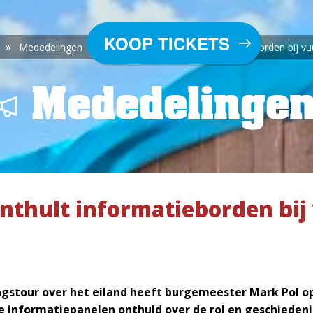
KOOP TICKETS
»
»
Mededelingen
Burgemeester onthult informatieborden bij vu
Mededelinge
nthult informatieborden bij
ingstour over het eiland heeft burgemeester Mark Pol op
e informatiepanelen onthuld over de rol en geschiedeni