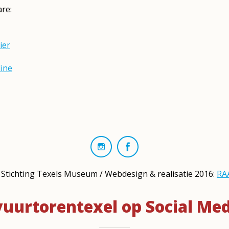
are:
ier
ine
Stichting Texels Museum / Webdesign & realisatie 2016:
RA
uurtorentexel op Social Me