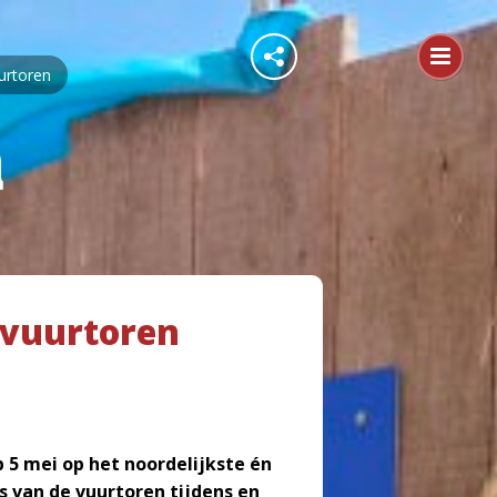
urtoren
n
 vuurtoren
 5 mei op het noordelijkste én
s van de vuurtoren tijdens en