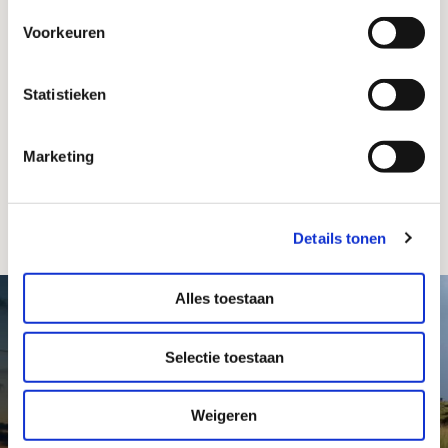
Do you want to submit a complaint? Click
here
.
Voorkeuren
Statistieken
©
2026
Stichting Texels Museum / Webdesign &
Marketing
realisatie 2016:
RAADHUIS
#vuurtorentexel on Social Media
Details tonen
Alles toestaan
Selectie toestaan
Weigeren