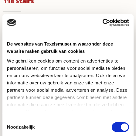
118 Stairs
Via a winding staircase, you climb six stories of the
lighthouse. There’s no elevator. For your safety on the
staircase we strongly advise you to wear fastened shoes
for climbing the lighthouse. So no flip-flops or slides.
De websites van Texelsmuseum waaronder deze
Unfortunately, pets must stay outside.
website maken gebruik van cookies
We gebruiken cookies om content en advertenties te
Contact
personaliseren, om functies voor social media te bieden
en om ons websiteverkeer te analyseren. Ook delen we
informatie over uw gebruik van onze site met onze
Vuurtorenweg 184
partners voor social media, adverteren en analyse. Deze
1795 LN De Cocksdorp
partners kunnen deze gegevens combineren met andere
info@vuurtorentexel.nl
informatie die u aan ze heeft verstrekt of die ze hebben
verzameld op basis van uw gebruik van hun services.
For questions call the reception desk at Ecomare:
Toestemmingsselectie
+31 222 317741
Noodzakelijk