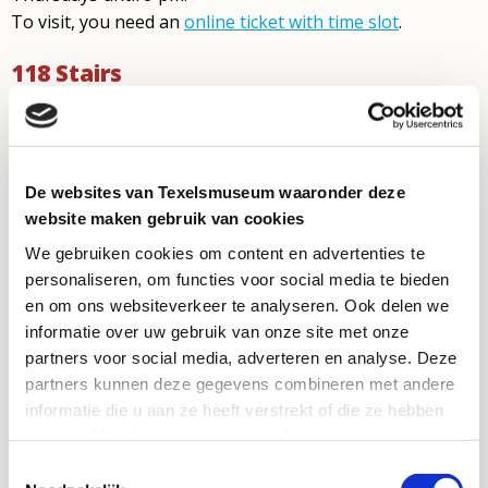
To visit, you need an
online ticket with time slot
.
118 Stairs
Via a winding staircase, you climb six stories of the
lighthouse. There’s no elevator. For your safety on the
De websites van Texelsmuseum waaronder deze
staircase we strongly advise you to wear fastened shoes
website maken gebruik van cookies
for climbing the lighthouse. So no flip-flops or slides.
We gebruiken cookies om content en advertenties te
Unfortunately, pets must stay outside.
personaliseren, om functies voor social media te bieden
Contact
en om ons websiteverkeer te analyseren. Ook delen we
informatie over uw gebruik van onze site met onze
partners voor social media, adverteren en analyse. Deze
Vuurtorenweg 184
partners kunnen deze gegevens combineren met andere
1795 LN De Cocksdorp
informatie die u aan ze heeft verstrekt of die ze hebben
info@vuurtorentexel.nl
verzameld op basis van uw gebruik van hun services.
Toestemmingsselectie
For questions call the reception desk at Ecomare: