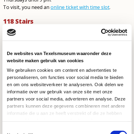
To visit, you need an
online ticket with time slot
.
118 Stairs
Via a winding staircase, you climb six stories of the
lighthouse. There’s no elevator. For your safety on the
De websites van Texelsmuseum waaronder deze
staircase we strongly advise you to wear fastened shoes
website maken gebruik van cookies
for climbing the lighthouse. So no flip-flops or slides.
We gebruiken cookies om content en advertenties te
Unfortunately, pets must stay outside.
personaliseren, om functies voor social media te bieden
Contact
en om ons websiteverkeer te analyseren. Ook delen we
informatie over uw gebruik van onze site met onze
partners voor social media, adverteren en analyse. Deze
Vuurtorenweg 184
partners kunnen deze gegevens combineren met andere
1795 LN De Cocksdorp
informatie die u aan ze heeft verstrekt of die ze hebben
info@vuurtorentexel.nl
verzameld op basis van uw gebruik van hun services.
Toestemmingsselectie
For questions call the reception desk at Ecomare: