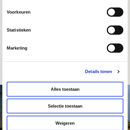
Do you want to submit a complaint? Click
here
.
Voorkeuren
Statistieken
©
2026
Stichting Texels Museum / Webdesign &
Marketing
realisatie 2016:
RAADHUIS
#vuurtorentexel on Social Media
Details tonen
Alles toestaan
Selectie toestaan
Weigeren