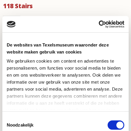
118 Stairs
Via a winding staircase, you climb six stories of the
lighthouse. There’s no elevator. For your safety on the
staircase we strongly advise you to wear fastened shoes
De websites van Texelsmuseum waaronder deze
for climbing the lighthouse. So no flip-flops or slides.
website maken gebruik van cookies
Unfortunately, pets must stay outside.
We gebruiken cookies om content en advertenties te
Contact
personaliseren, om functies voor social media te bieden
en om ons websiteverkeer te analyseren. Ook delen we
informatie over uw gebruik van onze site met onze
Vuurtorenweg 184
partners voor social media, adverteren en analyse. Deze
1795 LN De Cocksdorp
partners kunnen deze gegevens combineren met andere
info@vuurtorentexel.nl
informatie die u aan ze heeft verstrekt of die ze hebben
verzameld op basis van uw gebruik van hun services.
For questions call the reception desk at Ecomare:
Toestemmingsselectie
+31 222 317741
Noodzakelijk