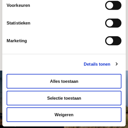
Voorkeuren
Statistieken
©
2026
Stichting Texels Museum / Webdesign &
realisatie 2016:
RAADHUIS
Marketing
#vuurtorentexel on Social Media
Details tonen
Alles toestaan
Selectie toestaan
Weigeren