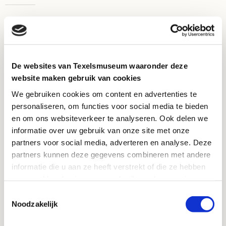
Via a winding staircase, you climb six stories of the
lighthouse. There’s no elevator. For your safety on the
staircase we strongly advise you to wear fastened shoes
for climbing the lighthouse. So no flip-flops or slides.
De websites van Texelsmuseum waaronder deze
Unfortunately, pets must stay outside.
website maken gebruik van cookies
Contact
We gebruiken cookies om content en advertenties te
personaliseren, om functies voor social media te bieden
en om ons websiteverkeer te analyseren. Ook delen we
Vuurtorenweg 184
informatie over uw gebruik van onze site met onze
1795 LN De Cocksdorp
partners voor social media, adverteren en analyse. Deze
info@vuurtorentexel.nl
partners kunnen deze gegevens combineren met andere
informatie die u aan ze heeft verstrekt of die ze hebben
For questions call the reception desk at Ecomare:
verzameld op basis van uw gebruik van hun services.
+31 222 317741
Toestemmingsselectie
Noodzakelijk
Do you want to submit a complaint? Click
here
.