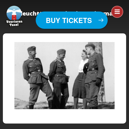
leuchtturmOorlog bewerkt-maat
BUY TICKETS