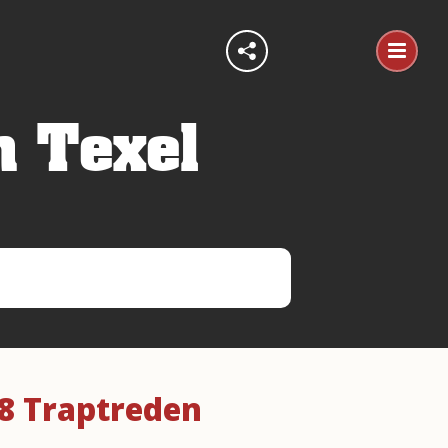
n Texel
8 Traptreden