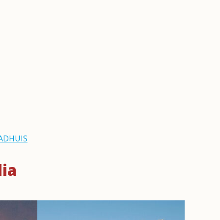
ADHUIS
dia