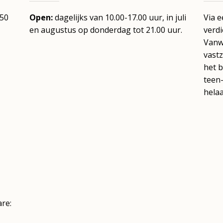
,50
Open:
dagelijks van 10.00-17.00 uur,
in juli
Via e
en augustus op donderdag tot 21.00 uur.
verdi
Vanwe
vastz
het 
teen-
helaa
are: