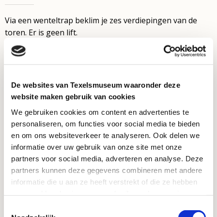
Via een wenteltrap beklim je zes verdiepingen van de
toren. Er is geen lift.
Vanwege de veiligheid op de trap zijn vastzittende
schoenen sterk aanbevolen bij het beklimmen van de
toren. Dus geen teen- of badslippers. Huisdieren moeten
helaas buiten blijven.
De websites van Texelsmuseum waaronder deze
website maken gebruik van cookies
Contact
We gebruiken cookies om content en advertenties te
personaliseren, om functies voor social media te bieden
Vuurtorenweg 184
en om ons websiteverkeer te analyseren. Ook delen we
informatie over uw gebruik van onze site met onze
1795 LN De Cocksdorp
partners voor social media, adverteren en analyse. Deze
info@vuurtorentexel.nl
partners kunnen deze gegevens combineren met andere
Voor vragen: bel de receptie van Ecomare: 0222 317 741.
informatie die u aan ze heeft verstrekt of die ze hebben
verzameld op basis van uw gebruik van hun services.
Wil je een klacht doorgeven? Klik dan
hier
Toestemmingsselectie